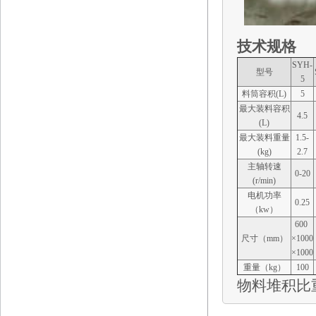
技术规格
SYH-
型号
5
料筒容积(L)
5
最大装料容积
4.5
(L)
最大装料重量
1.5-
(kg)
2.7
主轴转速
0-20
(r/min)
电机功率
0.25
（kw）
600
尺寸（mm）
×1000
×1000
重量（kg）
100
物料堆积比重