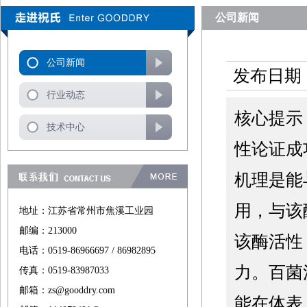
公司新闻
公司新闻
发布日期：
行业动态
核心提示
技术中心
性论证成
机理是能
用，与该
地址：江苏省常州市焦溪工业园
邮编：213000
该酶活性
电话：0519-86966697 / 86982895
力。百菌
传真：0519-83987033
邮箱：zs@gooddry.com
能在体表