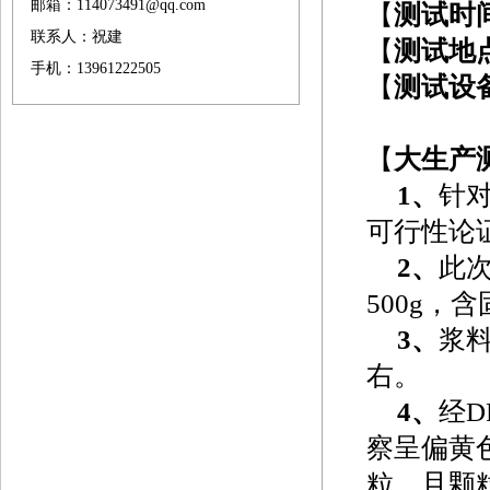
邮箱：114073491@qq.com
【
测试时
联系人：祝建
【
测试地
手机：13961222505
【
测试设
【
大生产
1
、
针对
可行性论
2
、
此
500g，
3
、
浆
右。
4
、
经
察呈偏黄
粒，且颗